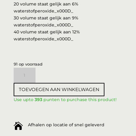
20 volume staat gelijk aan 6%
waterstofperoxide_x000D_
30 volume staat gelijk aan 9%
waterstofperoxide_x000D_
40 volume staat gelijk aan 12%
waterstofperoxide_x000D_
91 op voorraad
3DeLuXe
Cream
developer
TOEVOEGEN AAN WINKELWAGEN
6%
20vol.
Use upto
393
punten to purchase this product!
100ml
aantal

Afhalen op locatie of snel geleverd