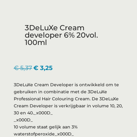
3DeLuXe Cream
developer 6% 20vol.
100ml
Oorspronkelijke
Huidige
€
5,37
€
3,25
prijs
prijs
was:
is:
3DeLuXe Cream Developer is ontwikkeld om te
€ 5,37.
€ 3,25.
gebruiken in combinatie met de 3DeLuXe
Professional Hair Colouring Cream. De 3DeLuXe
Cream Developer is verkrijgbaar in volume 10, 20,
30 en 40._x000D_
_x000D_
10 volume staat gelijk aan 3%
waterstofperoxide_x000D_