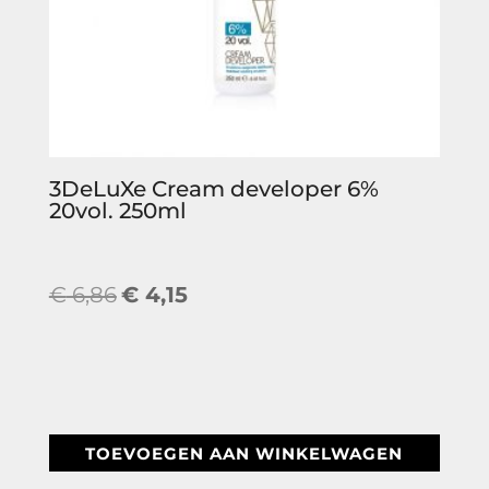
3DeLuXe Cream developer 6%
20vol. 250ml
Oorspronkelijke
Huidige
€
6,86
€
4,15
prijs
prijs
was:
is:
€ 6,86.
€ 4,15.
TOEVOEGEN AAN WINKELWAGEN