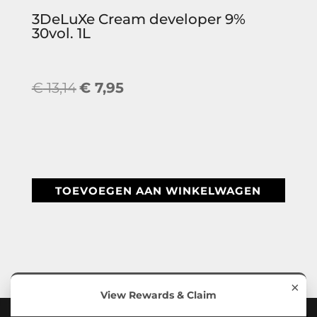
3DeLuXe Cream developer 9%
30vol. 1L
Oorspronkelijke
Huidige
€
13,14
€
7,95
prijs
prijs
was:
is:
€ 13,14.
€ 7,95.
TOEVOEGEN AAN WINKELWAGEN
×
View Rewards & Claim
3Deluxe Shop 2026 © | Onderhoud en