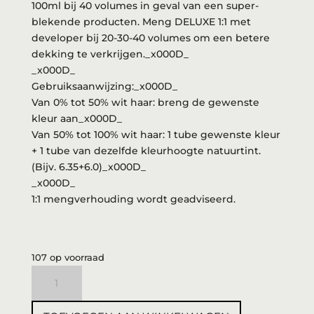
100ml bij 40 volumes in geval van een super-
blekende producten. Meng DELUXE 1:1 met
developer bij 20-30-40 volumes om een betere
dekking te verkrijgen._x000D_
_x000D_
Gebruiksaanwijzing:_x000D_
Van 0% tot 50% wit haar: breng de gewenste
kleur aan_x000D_
Van 50% tot 100% wit haar: 1 tube gewenste kleur
+ 1 tube van dezelfde kleurhoogte natuurtint.
(Bijv. 6.35+6.0)_x000D_
_x000D_
1:1 mengverhouding wordt geadviseerd.
107 op voorraad
3DeLuXe
Verf
7.1