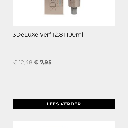
3DeLuXe Verf 12.81 100ml
Oorspronkelijke
Huidige
€
12,48
€
7,95
prijs
prijs
was:
is:
€ 12,48.
€ 7,95.
LEES VERDER