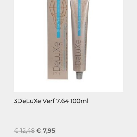
3DeLuXe Verf 7.64 100ml
Oorspronkelijke
Huidige
€
12,48
€
7,95