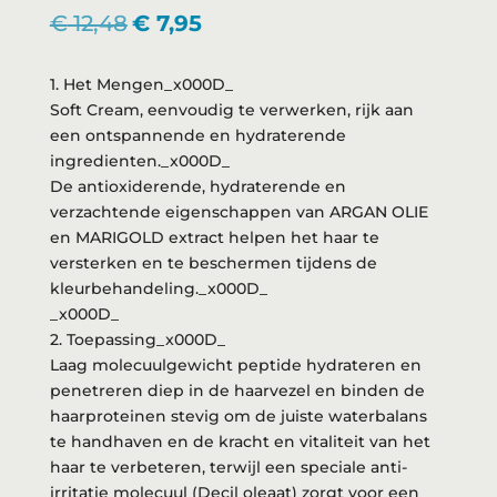
Oorspronkelijke
Huidige
€
12,48
€
7,95
prijs
prijs
was:
is:
1. Het Mengen_x000D_
€ 12,48.
€ 7,95.
Soft Cream, eenvoudig te verwerken, rijk aan
een ontspannende en hydraterende
ingredienten._x000D_
De antioxiderende, hydraterende en
verzachtende eigenschappen van ARGAN OLIE
en MARIGOLD extract helpen het haar te
versterken en te beschermen tijdens de
kleurbehandeling._x000D_
_x000D_
2. Toepassing_x000D_
Laag molecuulgewicht peptide hydrateren en
penetreren diep in de haarvezel en binden de
haarproteinen stevig om de juiste waterbalans
te handhaven en de kracht en vitaliteit van het
haar te verbeteren, terwijl een speciale anti-
irritatie molecuul (Decil oleaat) zorgt voor een