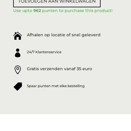
TOEVOEGEN AAN WINKELWAGEN
100ml
aantal
Use upto
962
punten to purchase this product!

Afhalen op locatie of snel geleverd

24/7 Klantenservice

Gratis verzenden vanaf 35 euro

Spaar punten met elke bestelling