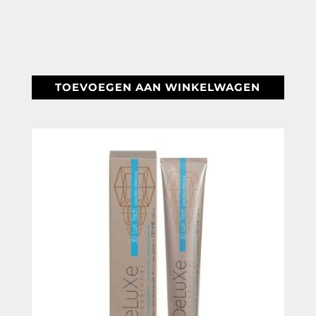
prijs
prijs
was:
is:
€ 12,48.
€ 7,95.
TOEVOEGEN AAN WINKELWAGEN