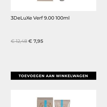
3DeLuXe Verf 9.00 100ml
Oorspronkelijke
Huidige
€
12,48
€
7,95
prijs
prijs
was:
is:
€ 12,48.
€ 7,95.
TOEVOEGEN AAN WINKELWAGEN