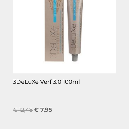
3DeLuXe Verf 3.0 100ml
Oorspronkelijke
Huidige
€
12,48
€
7,95
prijs
prijs
was:
is: