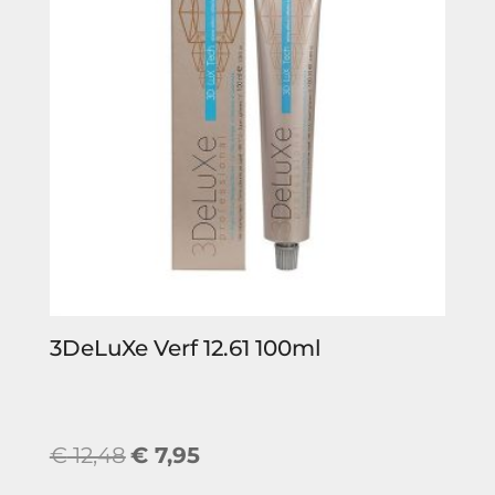
3DeLuXe Verf 12.61 100ml
Oorspronkelijke
Huidige
€
12,48
€
7,95
prijs
prijs