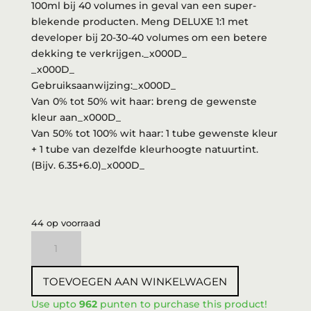
100ml bij 40 volumes in geval van een super-
blekende producten. Meng DELUXE 1:1 met
developer bij 20-30-40 volumes om een betere
dekking te verkrijgen._x000D_
_x000D_
Gebruiksaanwijzing:_x000D_
Van 0% tot 50% wit haar: breng de gewenste
kleur aan_x000D_
Van 50% tot 100% wit haar: 1 tube gewenste kleur
+ 1 tube van dezelfde kleurhoogte natuurtint.
(Bijv. 6.35+6.0)_x000D_
44 op voorraad
3DeLuXe
Verf
7.64
TOEVOEGEN AAN WINKELWAGEN
100ml
aantal
Use upto
962
punten to purchase this product!