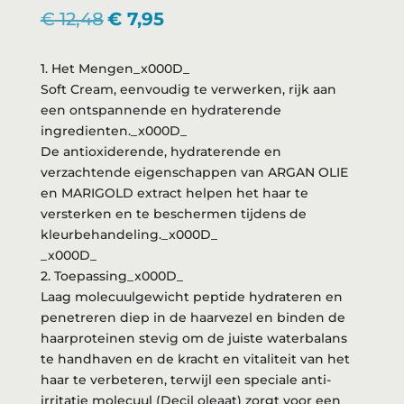
Oorspronkelijke
Huidige
€
12,48
€
7,95
prijs
prijs
was:
is:
1. Het Mengen_x000D_
€ 12,48.
€ 7,95.
Soft Cream, eenvoudig te verwerken, rijk aan
een ontspannende en hydraterende
ingredienten._x000D_
De antioxiderende, hydraterende en
verzachtende eigenschappen van ARGAN OLIE
en MARIGOLD extract helpen het haar te
versterken en te beschermen tijdens de
kleurbehandeling._x000D_
_x000D_
2. Toepassing_x000D_
Laag molecuulgewicht peptide hydrateren en
penetreren diep in de haarvezel en binden de
haarproteinen stevig om de juiste waterbalans
te handhaven en de kracht en vitaliteit van het
haar te verbeteren, terwijl een speciale anti-
irritatie molecuul (Decil oleaat) zorgt voor een