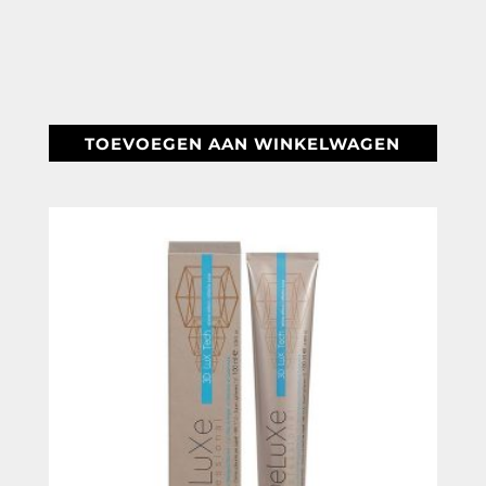
prijs
prijs
was:
is:
€ 12,48.
€ 7,95.
TOEVOEGEN AAN WINKELWAGEN