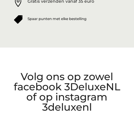

Gratis verzenden vanaf 35 euro

Spaar punten met elke bestelling
Volg ons op zowel
facebook 3DeluxeNL
of op instagram
3deluxenl