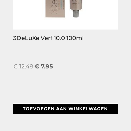
3DeLuXe Verf 10.0 100ml
Oorspronkelijke
Huidige
€
12,48
€
7,95
prijs
prijs
was:
is:
€ 12,48.
€ 7,95.
TOEVOEGEN AAN WINKELWAGEN