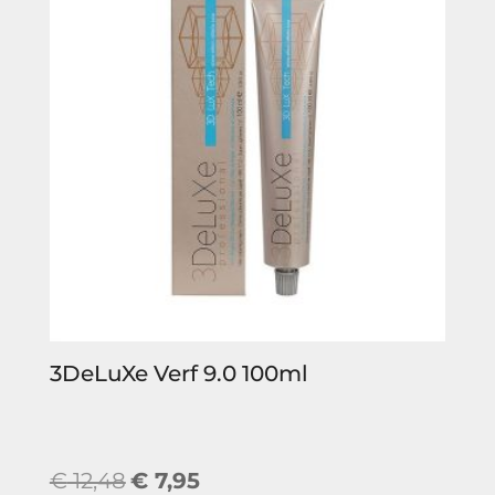
3DeLuXe Verf 9.0 100ml
Oorspronkelijke
Huidige
€
12,48
€
7,95