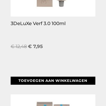
3DeLuXe Verf 3.0 100ml
Oorspronkelijke
Huidige
€
12,48
€
7,95
prijs
prijs
was:
is:
€ 12,48.
€ 7,95.
TOEVOEGEN AAN WINKELWAGEN