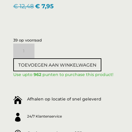
Oorspronkelijke
Huidige
€
12,48
€
7,95
prijs
prijs
was:
is:
€ 12,48.
€ 7,95.
39 op voorraad
3DeLuXe
Verf
Green
TOEVOEGEN AAN WINKELWAGEN
100ml
aantal
Use upto
962
punten to purchase this product!

Afhalen op locatie of snel geleverd

24/7 Klantenservice