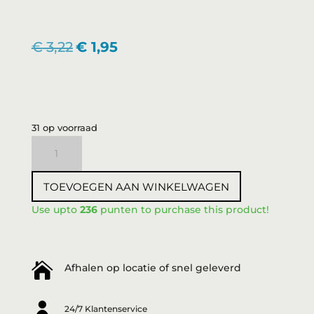
Oorspronkelijke
Huidige
€
3,22
€
1,95
prijs
prijs
was:
is:
€ 3,22.
€ 1,95.
31 op voorraad
3DeLuXe
Verfkwast
aantal
TOEVOEGEN AAN WINKELWAGEN
Use upto
236
punten to purchase this product!

Afhalen op locatie of snel geleverd

24/7 Klantenservice