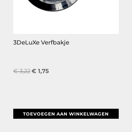
3DeLuXe Verfbakje
Oorspronkelijke
Huidige
€
3,22
€
1,75
prijs
prijs
was:
is:
€ 3,22.
€ 1,75.
TOEVOEGEN AAN WINKELWAGEN