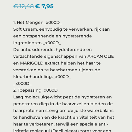
Oorspronkelijke
Huidige
€
12,48
€
7,95
prijs
prijs
was:
is:
1. Het Mengen_x000D_
€ 12,48.
€ 7,95.
Soft Cream, eenvoudig te verwerken, rijk aan
een ontspannende en hydraterende
ingredienten._x000D_
De antioxiderende, hydraterende en
verzachtende eigenschappen van ARGAN OLIE
en MARIGOLD extract helpen het haar te
versterken en te beschermen tijdens de
kleurbehandeling._x000D_
_x000D_
2. Toepassing_x000D_
Laag molecuulgewicht peptide hydrateren en
penetreren diep in de haarvezel en binden de
haarproteinen stevig om de juiste waterbalans
te handhaven en de kracht en vitaliteit van het
haar te verbeteren, terwijl een speciale anti-
irritatie molecuul (Decil oleaat) zorgt voor een