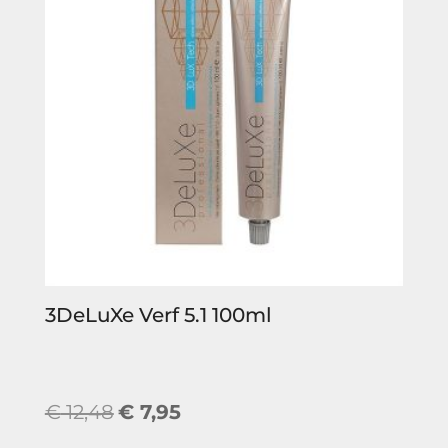
3DeLuXe Verf 5.1 100ml
Oorspronkelijke
Huidige
€
12,48
€
7,95
prijs
prijs