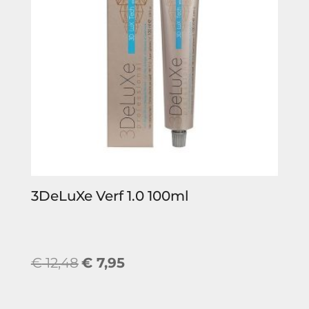
3DeLuXe Verf 1.0 100ml
Oorspronkelijke
Huidige
€
12,48
€
7,95
prijs
prijs
was:
is: