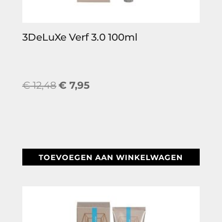
3DeLuXe Verf 3.0 100ml
Oorspronkelijke
Huidige
€
12,48
€
7,95
prijs
prijs
was:
is:
€ 12,48.
€ 7,95.
TOEVOEGEN AAN WINKELWAGEN