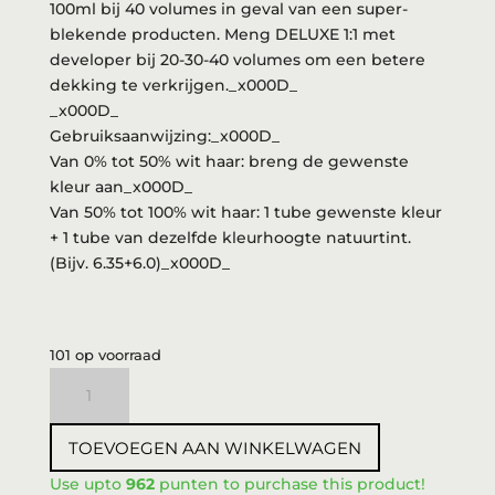
100ml bij 40 volumes in geval van een super-
blekende producten. Meng DELUXE 1:1 met
developer bij 20-30-40 volumes om een betere
dekking te verkrijgen._x000D_
_x000D_
Gebruiksaanwijzing:_x000D_
Van 0% tot 50% wit haar: breng de gewenste
kleur aan_x000D_
Van 50% tot 100% wit haar: 1 tube gewenste kleur
+ 1 tube van dezelfde kleurhoogte natuurtint.
(Bijv. 6.35+6.0)_x000D_
101 op voorraad
3DeLuXe
Verf
7.00
TOEVOEGEN AAN WINKELWAGEN
100ml
aantal
Use upto
962
punten to purchase this product!